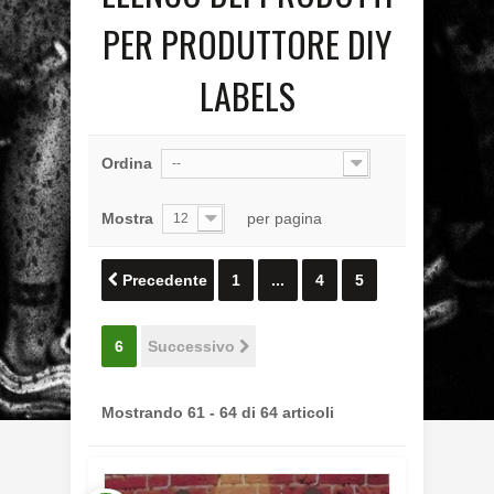
PER PRODUTTORE DIY
LABELS
Ordina
--
Mostra
per pagina
12
Precedente
1
...
4
5
6
Successivo
Mostrando 61 - 64 di 64 articoli