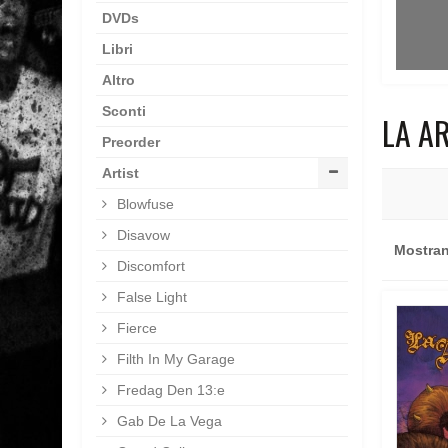
DVDs
Libri
Altro
Sconti
LA A
Preorder
Artist
Blowfuse
Disavow
Mostrand
Discomfort
False Light
Fierce
Filth In My Garage
Fredag Den 13:e
Gab De La Vega