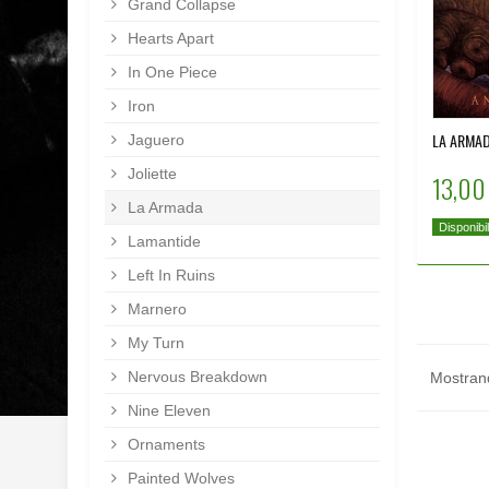
Grand Collapse
Hearts Apart
In One Piece
Iron
LA ARMADA
Jaguero
Joliette
13,00
La Armada
Disponibi
Lamantide
Left In Ruins
Marnero
My Turn
Nervous Breakdown
Mostrando
Nine Eleven
Ornaments
Painted Wolves