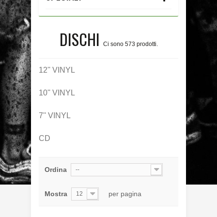
DISCHI
Ci sono 573 prodotti.
12'' VINYL
10'' VINYL
7'' VINYL
CD
Ordina
--
Mostra
per pagina
12