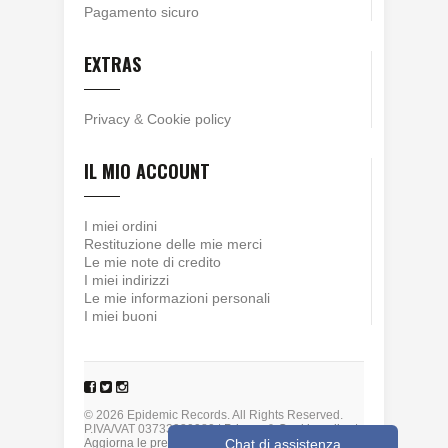
Pagamento sicuro
EXTRAS
Privacy
&
Cookie policy
IL MIO ACCOUNT
I miei ordini
Restituzione delle mie merci
Le mie note di credito
I miei indirizzi
Le mie informazioni personali
I miei buoni
© 2026 Epidemic Records. All Rights Reserved.
P.IVA/VAT 03733930980 |
Privacy
&
Cookie policy
|
Chat di assistenza
Aggiorna le preferenze sui cookie