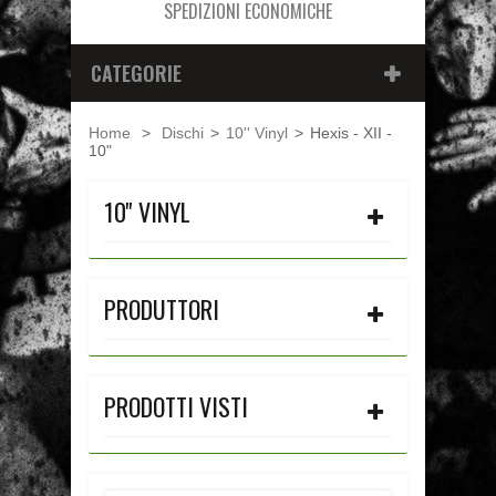
SPEDIZIONI ECONOMICHE
CATEGORIE
Home
>
Dischi
>
10'' Vinyl
>
Hexis - XII -
10"
10'' VINYL
PRODUTTORI
PRODOTTI VISTI