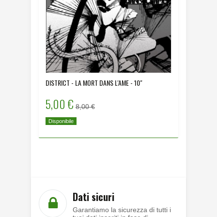
DISTRICT - LA MORT DANS L'AME - 10"
NERVOUS
5,00 €
5,00 
8,00 €
Disponibile
Out of s
Dati sicuri
Garantiamo la sicurezza di tutti i