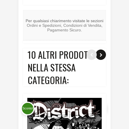
Per qualsiasi chiarimento visitate le sezioni
Ordini e Spedizioni
,
Condizioni di Vendita
,
Pagamento Sicuro
.
10 ALTRI PRODOTTI
NELLA STESSA
CATEGORIA:
Sconto!
Sconto!