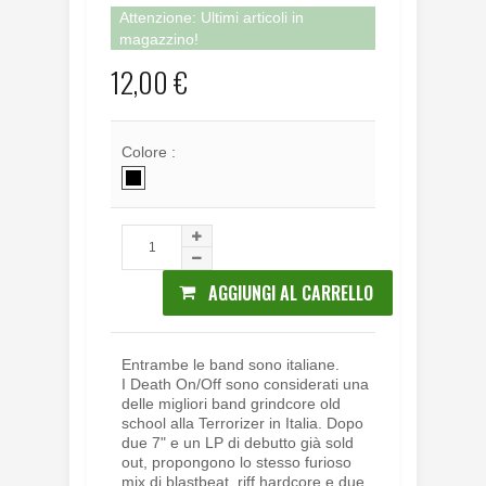
Attenzione: Ultimi articoli in
magazzino!
12,00 €
Colore :
AGGIUNGI AL CARRELLO
Entrambe le band sono italiane.
I Death On/Off sono considerati una
delle migliori band grindcore old
school alla Terrorizer in Italia. Dopo
due 7" e un LP di debutto già sold
out, propongono lo stesso furioso
mix di blastbeat, riff hardcore e due