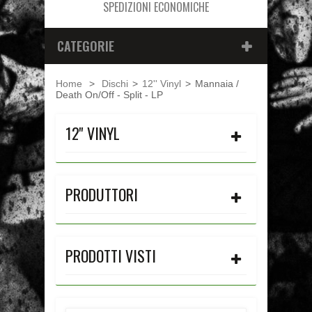
SPEDIZIONI ECONOMICHE
CATEGORIE
Home
>
Dischi
>
12'' Vinyl
>
Mannaia /
Death On/Off - Split - LP
12'' VINYL
PRODUTTORI
PRODOTTI VISTI