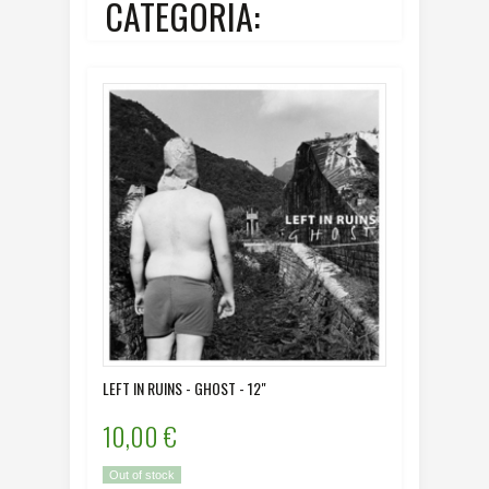
CATEGORIA:
LEFT IN RUINS - GHOST - 12"
MORO MO
10,00 €
12,00
Out of stock
Disponibi