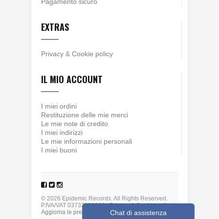
Pagamento sicuro
EXTRAS
Privacy
&
Cookie policy
IL MIO ACCOUNT
I miei ordini
Restituzione delle mie merci
Le mie note di credito
I miei indirizzi
Le mie informazioni personali
I miei buoni
© 2026 Epidemic Records. All Rights Reserved.
P.IVA/VAT 03733930980 |
Privacy
&
Cookie policy
|
Chat di assistenza
Aggiorna le preferenze sui cookie