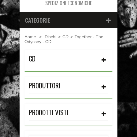
SPEDIZIONI ECONOMICHE
CATEGORIE
Home
>
Dischi
>
CD
>
Together - The
Odyssey - CD
CD
PRODUTTORI
PRODOTTI VISTI