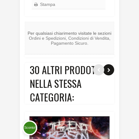
Stampa
Per qualsiasi chiarimento visitate le sezioni
Ordini e Spedizioni
,
Condizioni di Vendita
,
Pagamento Sicuro
.
30 ALTRI PRODOTTI
NELLA STESSA
CATEGORIA:
Sconto!