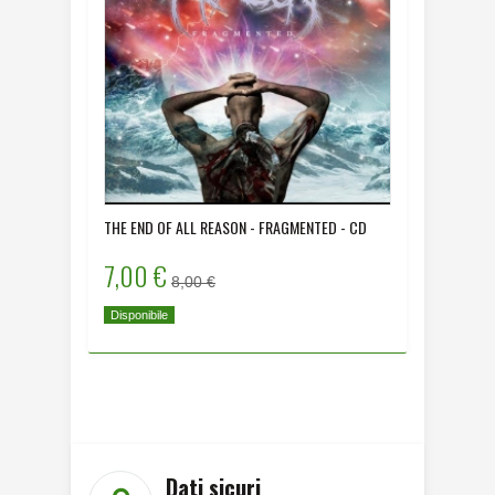
THE END OF ALL REASON - FRAGMENTED - CD
DYING HU
- CD
7,00 €
8,00 
8,00 €
Disponibile
Disponibi
Dati sicuri