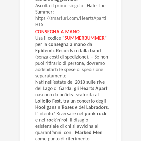
Ascolta il primo singolo
I Hate The
Summer
:
https://smarturl.com/HeartsApartI
HTS
CONSEGNA A MANO
Usa il codice
“
SUMMERBUMMER
”
per la
consegna a mano
da
Epidemic Records o dalla band
(senza costi di spedizione). – Se non
puoi ritirarlo di persona, dovremo
addebitarti le spese di spedizione
separatamente.
Nati nell’estate del 2018 sulle rive
del Lago di Garda, gli
Hearts Apart
nascono da un’idea scaturita al
Lollollo Fest
, tra un concerto degli
Hooligans’n’Roses
e dei
Labradors
.
L’intento? Riversare nel
punk rock
e nel
rock’n’roll
il disagio
esistenziale di chi si avvicina ai
quarant’anni, con i
Marked Men
come punto di riferimento.