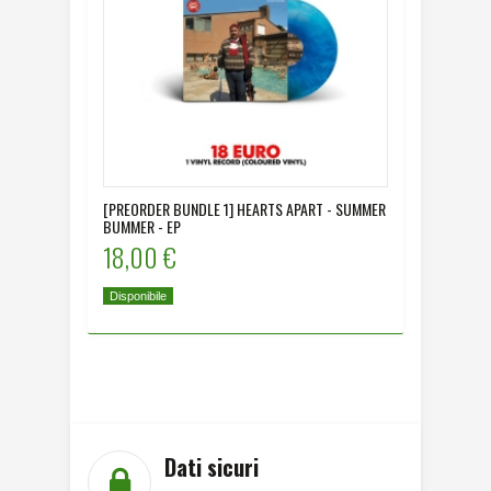
[PREORDER BUNDLE 1] HEARTS APART - SUMMER
[PREORD
BUMMER - EP
BUMMER 
18,00 €
22,00
Disponibile
Disponibi
Dati sicuri