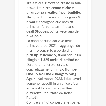
Tre amici si ritrovano presto in sala
prove, tra
birre economiche
e
un’
urgenza creativa incontenibile
.
Nel giro di un anno compongono
40
brani
e accolgono due bassisti:
prima un fervente ammiratore
degli
Stooges
, poi un veterano del
bike polo
.
La band debutta dal vivo nella
primavera del 2021, raggiungendo
il primo concerto a bordo di un
pick-up malconcio
, suonando in un
rifugio a
1.825 metri di altitudine
.
Da allora, la loro energia si
concretizza nei primi EP,
Number
One To No One
e
Bang! Wrong
Again
. Nel marzo 2023, i due lavori
vengono raccolti in un unico LP, un
auto-split
con
due copertine
differenti
, realizzate da
Irene
Palladini
.
Con tre anni di concerti alle spalle,