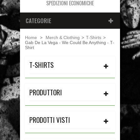
SPEDIZIONI ECONOMICHE
CATEGORIE
Home
>
Merch & Clothing
>
T-Shirts
>
Gab De La Vega - We Could Be Anything - T-
Shirt
T-SHIRTS
PRODUTTORI
PRODOTTI VISTI