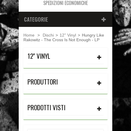
SPEDIZIONI ECONOMICHE
CATEGORIE
Home
>
Dischi
>
12'' Vinyl
>
Hungry Like
Rakowitz - The Cross Is Not Enough - LP
12'' VINYL
PRODUTTORI
PRODOTTI VISTI