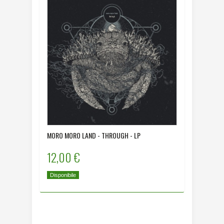
MORO MORO LAND - THROUGH - LP
RISE ABO
12,00 €
10,00
Disponibile
Disponibi