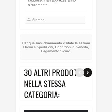
rabbiose. I fan apprezzeranno
sicuramente.
Stampa
Per qualsiasi chiarimento visitate le sezioni
Ordini e Spedizioni
,
Condizioni di Vendita
,
Pagamento Sicuro
.
30 ALTRI PRODOTTI
NELLA STESSA
CATEGORIA: