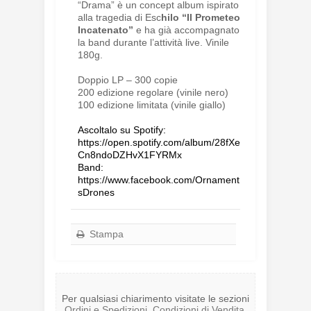
“Drama”
è
un concept album ispirato
alla tragedia di Esc
hilo
“Il Prometeo
Incatenato”
e ha già accompagnato
la band durante l’attività live. Vinile
180g.
Doppio LP – 300 copie
200 edizione regolare (vinile nero)
100 edizione limitata (vinile giallo)
Ascoltalo su Spotify:
https://open.spotify.com/album/28fXe
Cn8ndoDZHvX1FYRMx
Band:
https://www.facebook.com/Ornament
sDrones
Stampa
Per qualsiasi chiarimento visitate le sezioni
Ordini e Spedizioni
,
Condizioni di Vendita
,