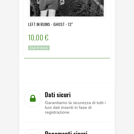
LEFT IN RUINS - GHOST - 12"
MORO MO
10,00 €
12,00
Out of stock
Disponibi
Dati sicuri
Garantiamo la sicurezza di tutti i
tuoi dati inseriti in fase di
registrazione.
Pagamenti sicuri