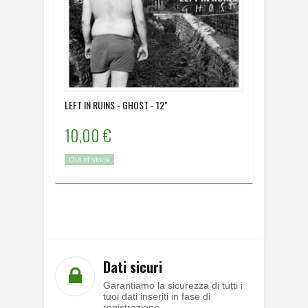
LEFT IN RUINS - GHOST - 12"
MORO MO
10,00 €
12,00
Out of stock
Disponibi
Dati sicuri
Garantiamo la sicurezza di tutti i
tuoi dati inseriti in fase di
registrazione.