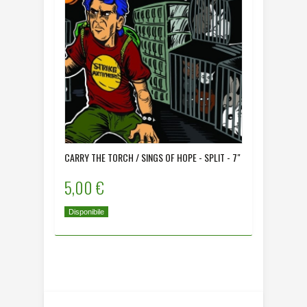
CARRY THE TORCH / SINGS OF HOPE - SPLIT - 7"
COLONIA 
5,00 €
5,00 
Disponibile
Disponibi