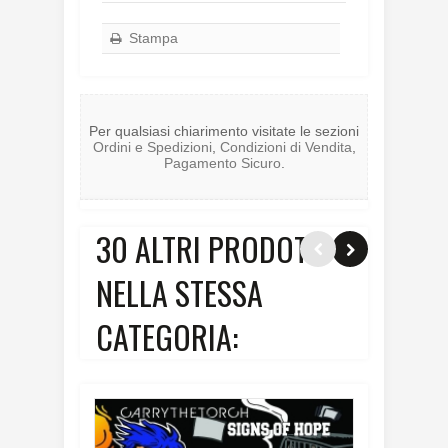
Stampa
Per qualsiasi chiarimento visitate le sezioni
Ordini e Spedizioni
,
Condizioni di Vendita
,
Pagamento Sicuro
.
30 ALTRI PRODOTTI
NELLA STESSA
CATEGORIA: