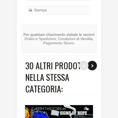
Stampa
Per qualsiasi chiarimento visitate le sezioni
Ordini e Spedizioni
,
Condizioni di Vendita
,
Pagamento Sicuro
.
30 ALTRI PRODOTTI
NELLA STESSA
CATEGORIA: