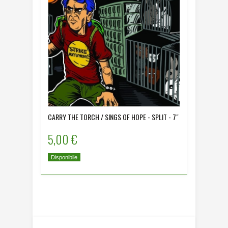
CARRY THE TORCH / SINGS OF HOPE - SPLIT - 7"
COLONIA 
5,00 €
5,00 
Disponibile
Disponibi