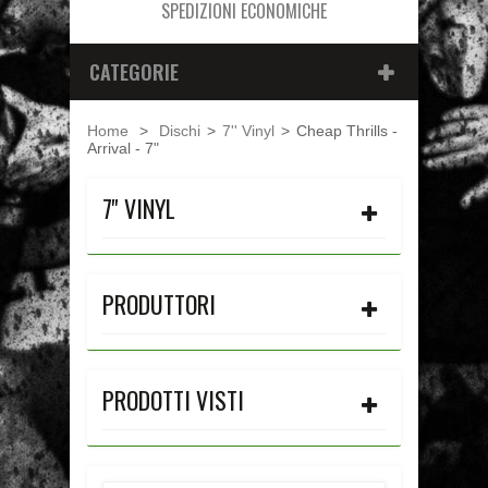
SPEDIZIONI ECONOMICHE
CATEGORIE
Home
>
Dischi
>
7'' Vinyl
>
Cheap Thrills -
Arrival - 7"
7'' VINYL
PRODUTTORI
PRODOTTI VISTI