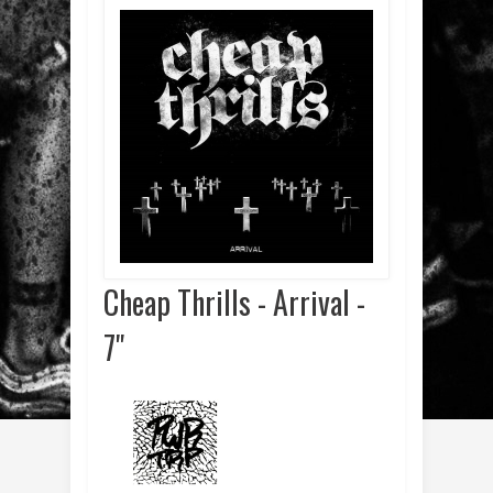
Cheap Thrills - Arrival -
7"