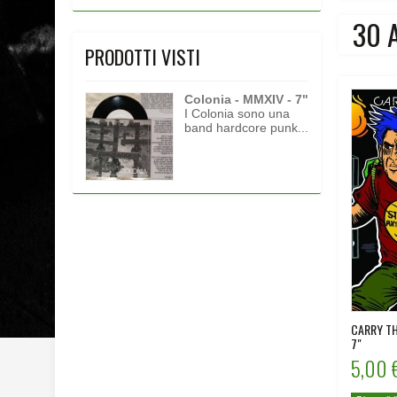
30 
PRODOTTI VISTI
Colonia - MMXIV - 7"
I Colonia sono una
band hardcore punk...
CARRY TH
7"
5,00 