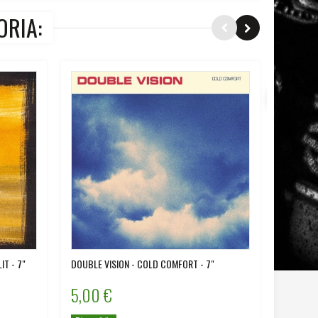
ORIA:
Sconto!
IT - 7"
DOUBLE VISION - COLD COMFORT - 7"
BLACKST
5,00 €
2,00