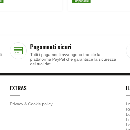
le
Disponibile
Pagamenti sicuri
ti
Tutti i pagamenti avvengono tramite la
piattaforma PayPal che garantisce la sicurezza
dei tuoi dati.
EXTRAS
I
Privacy
&
Cookie policy
I 
Re
Le
I 
Le