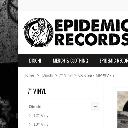
DISCHI
MERCH & CLOTHING
EPIDEMIC RECO
Home
>
Dischi
>
7'' Vinyl
>
Colonia - MMXIV - 7"
7'' VINYL
Dischi
12'' Vinyl
10'' Vinyl