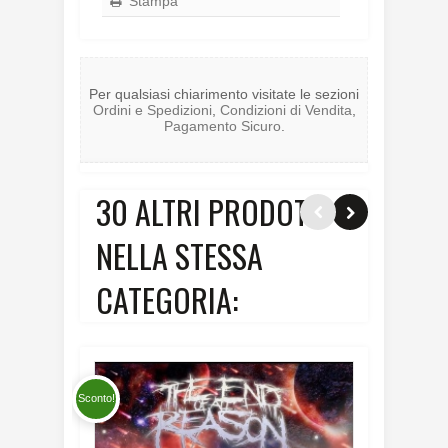
Stampa
Per qualsiasi chiarimento visitate le sezioni
Ordini e Spedizioni
,
Condizioni di Vendita
,
Pagamento Sicuro
.
30 ALTRI PRODOTTI
NELLA STESSA
CATEGORIA:
Sconto!