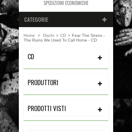
SPEDIZIONI ECONOMICHE
CATEGORIE
Home
>
Dischi
>
CD
>
Fear The Sirens -
The Ruins We Used To Call Home - CD
CD
PRODUTTORI
PRODOTTI VISTI