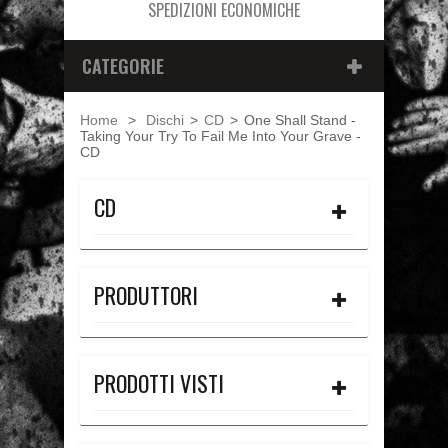
SPEDIZIONI ECONOMICHE
CATEGORIE
Home
>
Dischi
>
CD
>
One Shall Stand -
Taking Your Try To Fail Me Into Your Grave -
CD
CD
PRODUTTORI
PRODOTTI VISTI