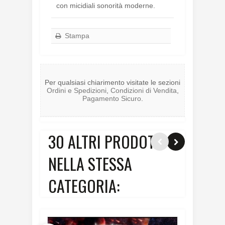
con micidiali sonorità moderne.
Stampa
Per qualsiasi chiarimento visitate le sezioni
Ordini e Spedizioni
,
Condizioni di Vendita
,
Pagamento Sicuro
.
30 ALTRI PRODOTTI
NELLA STESSA
CATEGORIA: