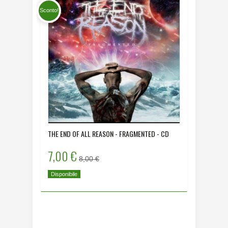
Sconto!
THE END OF ALL REASON - FRAGMENTED - CD
DYING HU
- CD
7,00 €
8,00 
8,00 €
Disponibile
Disponibi