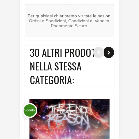
Per qualsiasi chiarimento visitate le sezioni
Ordini e Spedizioni
,
Condizioni di Vendita
,
Pagamento Sicuro
.
30 ALTRI PRODOTTI
NELLA STESSA
CATEGORIA:
Sconto!