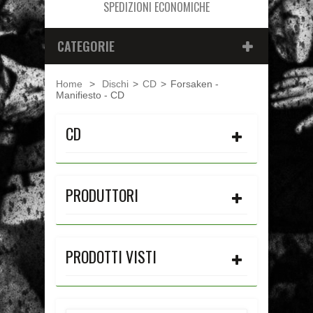
SPEDIZIONI ECONOMICHE
CATEGORIE
Home
>
Dischi
>
CD
>
Forsaken -
Manifiesto - CD
CD
PRODUTTORI
PRODOTTI VISTI