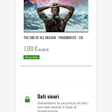
THE END OF ALL REASON - FRAGMENTED - CD
DYING HU
- CD
7,00 €
8,00 
8,00 €
Disponibile
Disponibi
Dati sicuri
Garantiamo la sicurezza di tutti i
tuoi dati inseriti in fase di
registrazione.