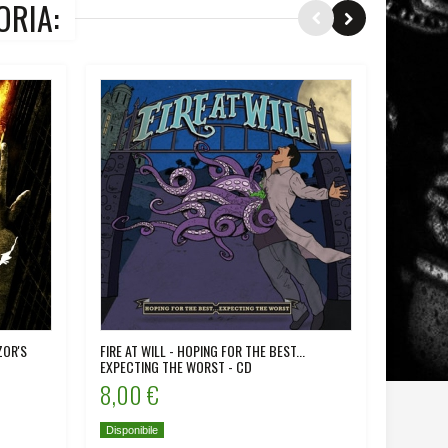
ORIA:
ZOR'S
FIRE AT WILL - HOPING FOR THE BEST...
MY TURN
EXPECTING THE WORST - CD
8,00 €
8,00
Disponibile
Disponib