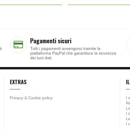
Pagamenti sicuri
ti
Tutti i pagamenti avvengono tramite la
piattaforma PayPal che garantisce la sicurezza
dei tuoi dati.
EXTRAS
I
Privacy
&
Cookie policy
I 
Re
Le
I 
Le
I 