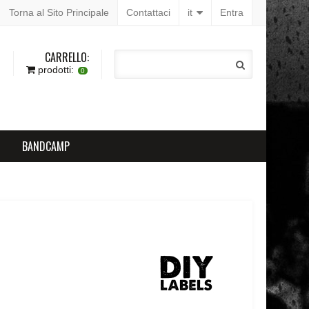
Torna al Sito Principale
Contattaci
it
Entra
CARRELLO:
prodotti:
0
BANDCAMP