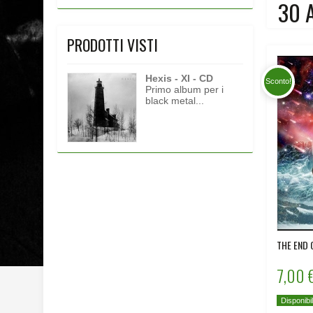
30 
PRODOTTI VISTI
Hexis - XI - CD
Sconto!
Primo album per i
black metal...
THE END 
7,00 
Disponibi