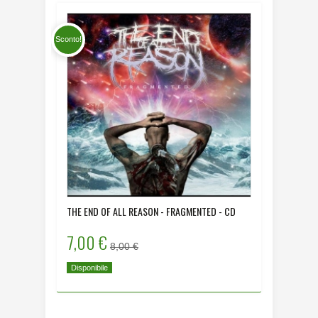
Sconto!
THE END OF ALL REASON - FRAGMENTED - CD
DYING HU
- CD
7,00 €
8,00 
8,00 €
Disponibile
Disponibi