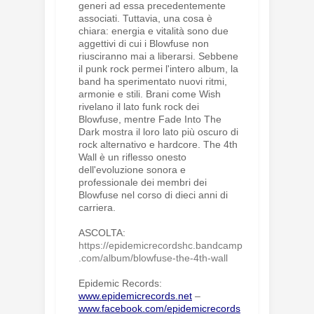
generi ad essa precedentemente
associati. Tuttavia, una cosa è
chiara: energia e vitalità sono due
aggettivi di cui i Blowfuse non
riusciranno mai a liberarsi. Sebbene
il punk rock permei l'intero album, la
band ha sperimentato nuovi ritmi,
armonie e stili. Brani come Wish
rivelano il lato funk rock dei
Blowfuse, mentre Fade Into The
Dark mostra il loro lato più oscuro di
rock alternativo e hardcore. The 4th
Wall è un riflesso onesto
dell'evoluzione sonora e
professionale dei membri dei
Blowfuse nel corso di dieci anni di
carriera.
ASCOLTA:
https://epidemicrecordshc.bandcamp
.com/album/blowfuse-the-4th-wall
Epidemic Records:
www.epidemicrecords.net
–
www.facebook.com/epidemicrecords