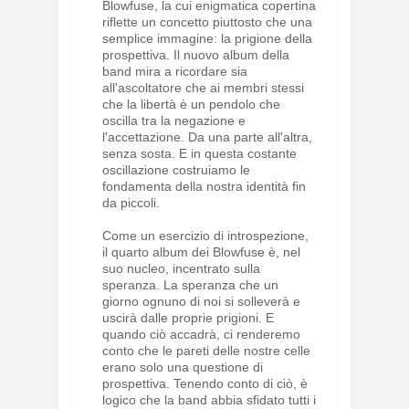
Blowfuse, la cui enigmatica copertina
riflette un concetto piuttosto che una
semplice immagine: la prigione della
prospettiva. Il nuovo album della
band mira a ricordare sia
all'ascoltatore che ai membri stessi
che la libertà è un pendolo che
oscilla tra la negazione e
l'accettazione. Da una parte all'altra,
senza sosta. E in questa costante
oscillazione costruiamo le
fondamenta della nostra identità fin
da piccoli.
Come un esercizio di introspezione,
il quarto album dei Blowfuse è, nel
suo nucleo, incentrato sulla
speranza. La speranza che un
giorno ognuno di noi si solleverà e
uscirà dalle proprie prigioni. E
quando ciò accadrà, ci renderemo
conto che le pareti delle nostre celle
erano solo una questione di
prospettiva. Tenendo conto di ciò, è
logico che la band abbia sfidato tutti i