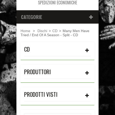
SPEDIZIONI ECONOMICHE
CATEGORIE
Home
>
Dischi
>
CD
>
Many Men Have
Tried / End Of A Season - Split - CD
CD
PRODUTTORI
PRODOTTI VISTI