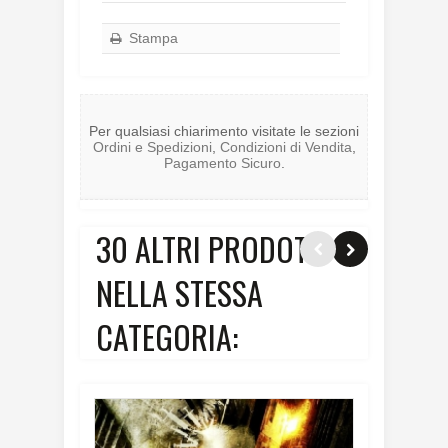
Stampa
Per qualsiasi chiarimento visitate le sezioni
Ordini e Spedizioni
,
Condizioni di Vendita
,
Pagamento Sicuro
.
30 ALTRI PRODOTTI
NELLA STESSA
CATEGORIA: