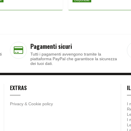
le
Disponibile
Pagamenti sicuri
ti
Tutti i pagamenti avvengono tramite la
piattaforma PayPal che garantisce la sicurezza
dei tuoi dati.
EXTRAS
I
Privacy
&
Cookie policy
I 
Re
Le
I 
Le
I 