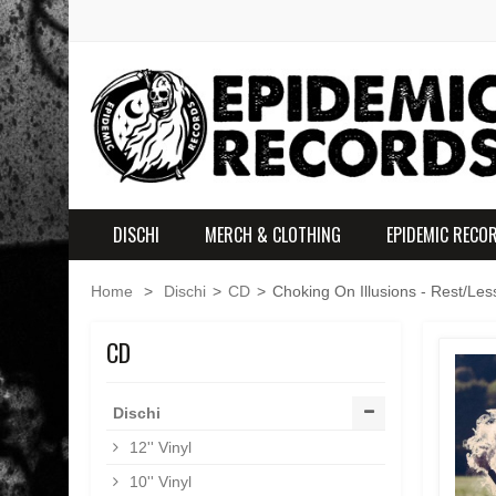
DISCHI
MERCH & CLOTHING
EPIDEMIC RECO
Home
>
Dischi
>
CD
>
Choking On Illusions - Rest/Les
CD
Dischi
12'' Vinyl
10'' Vinyl