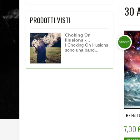
30 
PRODOTTI VISTI
Choking On
Illusions -...
Sconto!
I Choking On Illusions
sono una band...
THE END 
7,00 