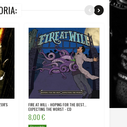
ORIA:
ZOR'S
FIRE AT WILL - HOPING FOR THE BEST...
MY TURN
EXPECTING THE WORST - CD
8,00 €
8,00