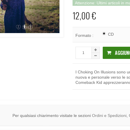
Attenzione: Ultimi articoli in 
12,00 €
CD
Formato :
AGGIUN
I Choking On Illusions sono 
nuova e personale verso le so
Comeback Kid apprezzeranno
Per qualsiasi chiarimento visitate le sezioni
Ordini e Spedizioni
,