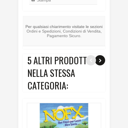
Per qualsiasi chiarimento visitate le sezioni
Ordini e Spedizioni
,
Condizioni di Vendita
,
Pagamento Sicuro
.
5 ALTRI PRODOTTI
NELLA STESSA
CATEGORIA: