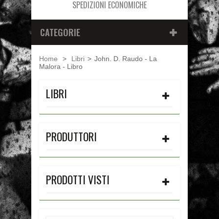
SPEDIZIONI ECONOMICHE
CATEGORIE
Home
>
Libri
>
John. D. Raudo - La
Malora - Libro
LIBRI
PRODUTTORI
PRODOTTI VISTI