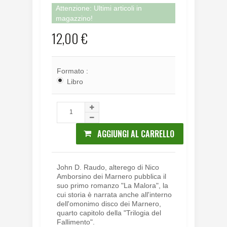
Attenzione: Ultimi articoli in
magazzino!
12,00 €
Formato :
Libro
AGGIUNGI AL CARRELLO
John D. Raudo, alterego di Nico
Amborsino dei Marnero pubblica il
suo primo romanzo "La Malora", la
cui storia è narrata anche all'interno
dell'omonimo disco dei Marnero,
quarto capitolo della "Trilogia del
Fallimento".