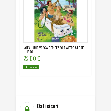
NOFX - UNA VASCA PER CESSO E ALTRE STORIE...
NO CONT
- LIBRO
CALIFORN
22,00 €
22,00
Disponibile
Disponibi
Dati sicuri