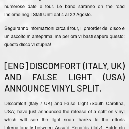
numerose date e tour. Le band saranno
on the road
insieme negli Stati Uniti dal 4 al 22 Agosto
.
Seguiranno informazioni circa il tour, il preorder del disco e
un ascolto in anteprima, ma per ora vi basti sapere questo:
questo disco vi stupirà!
[ENG] DISCOMFORT (ITALY, UK)
AND FALSE LIGHT (USA)
ANNOUNCE VINYL SPLIT.
Discomfort
(Italy / UK) and
False Light
(South Carolina,
USA) have just announced the release of a split on vinyl
which will see the light soon thanks to the efforts
internationally between
Assurd Records
(Italy),
Epidemic