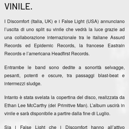
VINILE.
I
Discomfort
(Italia, UK) e i
False Light
(USA) annunciano
l’uscita di uno split su vinile che vedrà la luce grazie ad
una collaborazione internazionale tra le italiane
Assurd
Records
ed
Epidemic Records
, la francese
Eastrain
Records
e l’americana
Headfirst Records
.
Entrambe le band sono dedite a sonorità selvagge,
pesanti, potenti e oscure, tra passaggi blast-beat e
intermezzi sludge.
Intanto è stata svelata la copertina del disco, realizzata da
Ethan Lee McCarthy (dei Primitive Man)
. L’album uscirà in
vinile e sarà disponibile
a partire dalla fine di Luglio
.
Sia i False Light che i Discomfort hanno all’attivo