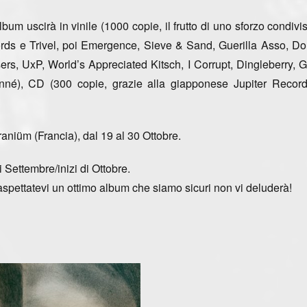
um uscirà in vinile (1000 copie, il frutto di uno sforzo condivi
cords e Trivel, poi Emergence, Sieve & Sand, Guerilla Asso, Don
sers, UxP,
World’s Appreciated Kitsch
, I Corrupt, Dingleberry, 
né), CD (300 copie, grazie alla giapponese Jupiter Recor
eraniüm
(Francia), dal 19 al 30 Ottobre.
i Settembre/inizi di Ottobre.
aspettatevi un ottimo album che siamo sicuri non vi deluderà!