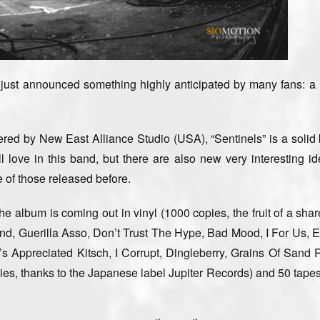
just announced something highly anticipated by many fans: a
red by New East Alliance Studio
(USA), “Sentinels” is a solid 
love in this band, but there are also
new very interesting i
 of those released before.
 album is coming out in vinyl (1000 copies, the fruit of a share
and, Guerilla Asso, Don’t Trust The Hype, Bad Mood, I For Us, 
’s Appreciated Kitsch, I Corrupt, Dingleberry, Grains Of Sand 
es, thanks to the Japanese label Jupiter Records) and 50 tape