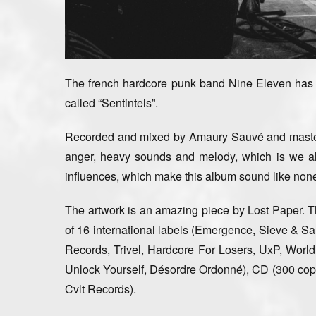
The french hardcore punk band Nine Eleven
has 
called “Sentintels”
.
Recorded and mixed by
Amaury Sauvé and maste
anger, heavy sounds and melody, which is we all 
influences
, which make this album sound like none
The artwork is an amazing piece by Lost Paper. The
of 16 international labels (Emergence, Sieve & S
Records, Trivel, Hardcore For Losers, UxP, World
Unlock Yourself, Désordre Ordonné), CD (300 copi
Cvlt Records).