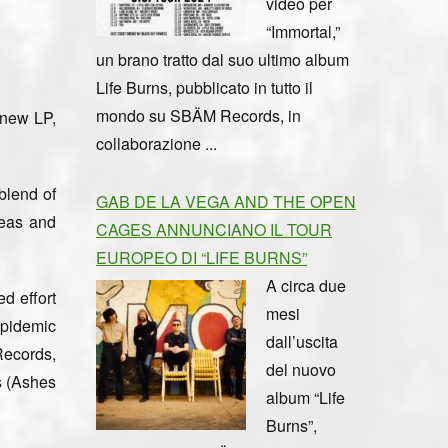
video per
“Immortal,”
un brano tratto dal suo ultimo album
Life Burns, pubblicato in tutto il
mondo su SBÄM Records, in
new LP,
collaborazione ...
blend of
GAB DE LA VEGA AND THE OPEN
deas and
CAGES ANNUNCIANO IL TOUR
EUROPEO DI “LIFE BURNS”
A circa due
d effort
mesi
Epidemic
dall’uscita
Records,
del nuovo
s (Ashes
album “Life
Burns”,