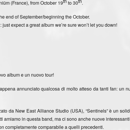
th
th
niüm
(France), from October 19
to 30
.
the end of September/beginning the October.
just expect a great album we’re sure won’t let you down!
o album e un nuovo tour!
appena annunciato qualcosa di molto atteso da tanti fan:
un n
to da New East Alliance Studio (USA), “Sentinels” è un solid
tutti amiamo in questa band, ma ci sono anche
nuove interessanti
non completamente comparabile a quelli precedenti.