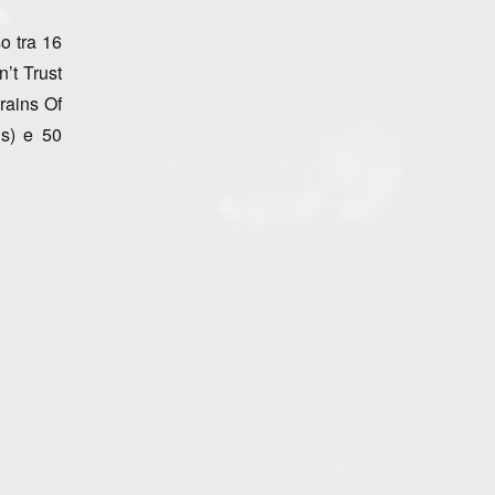
so tra 16
’t Trust
Grains Of
ds) e 50