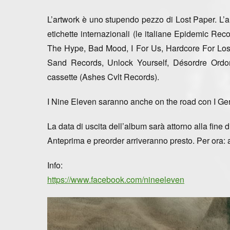
L’artwork è uno stupendo pezzo di Lost Paper. L’alb
etichette internazionali (le italiane Epidemic Re
The Hype, Bad Mood, I For Us, Hardcore For Lo
Sand Records, Unlock Yourself, Désordre Ordon
cassette (Ashes Cvlt Records).
I Nine Eleven saranno anche
on the road con I G
La data di uscita dell’album sarà attorno alla fine d
Anteprima e preorder arriveranno presto. Per ora: 
Info:
https://www.facebook.com/nineeleven