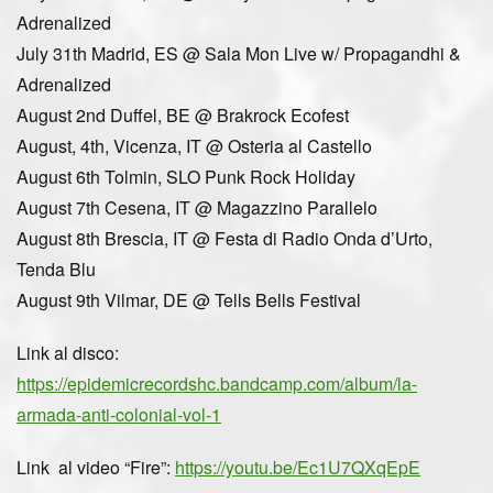
Adrenalized
July 31th Madrid, ES @ Sala Mon Live w/ Propagandhi &
Adrenalized
August 2nd Duffel, BE @ Brakrock Ecofest
August, 4th, Vicenza, IT @ Osteria al Castello
August 6th Tolmin, SLO Punk Rock Holiday
August 7th Cesena, IT @ Magazzino Parallelo
August 8th Brescia, IT @ Festa di Radio Onda d’Urto,
Tenda Blu
August 9th Vilmar, DE @ Tells Bells Festival
Link al disco:
https://epidemicrecordshc.bandcamp.com/album/la-
armada-anti-colonial-vol-1
Link al video “Fire”:
https://youtu.be/Ec1U7QXqEpE