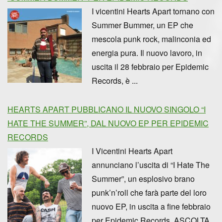
I vicentini Hearts Apart tornano con
Summer Bummer, un EP che
mescola punk rock, malinconia ed
energia pura. Il nuovo lavoro, in
uscita il 28 febbraio per Epidemic
Records, è ...
HEARTS APART PUBBLICANO IL NUOVO SINGOLO “I
HATE THE SUMMER”, DAL NUOVO EP PER EPIDEMIC
RECORDS
I Vicentini Hearts Apart
annunciano l’uscita di “I Hate The
Summer”, un esplosivo brano
punk’n’roll che farà parte del loro
nuovo EP, in uscita a fine febbraio
per Epidemic Records. ASCOLTA