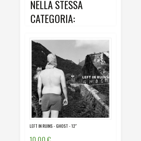
NELLA STESSA
CATEGORIA:
LEFT IN RUINS - GHOST - 12"
MORO MO
10,00 €
12,00