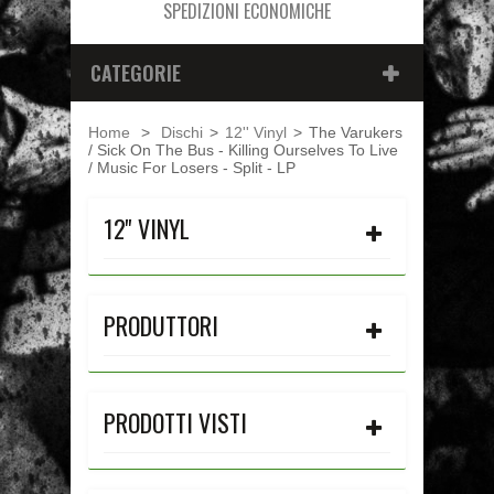
SPEDIZIONI ECONOMICHE
CATEGORIE
Home
>
Dischi
>
12'' Vinyl
>
The Varukers
/ Sick On The Bus - Killing Ourselves To Live
/ Music For Losers - Split - LP
12'' VINYL
PRODUTTORI
PRODOTTI VISTI