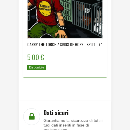
CARRY THE TORCH / SINGS OF HOPE - SPLIT - 7"
COLONIA 
5,00 €
5,00 
Disponibile
Disponibi
Dati sicuri
Garantiamo la sicurezza di tutti i
tuoi dati inseriti in fase di
registrazione.