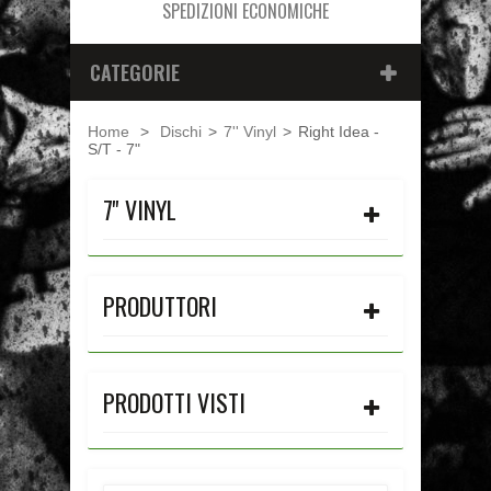
SPEDIZIONI ECONOMICHE
CATEGORIE
Home
>
Dischi
>
7'' Vinyl
>
Right Idea -
S/T - 7"
7'' VINYL
PRODUTTORI
PRODOTTI VISTI