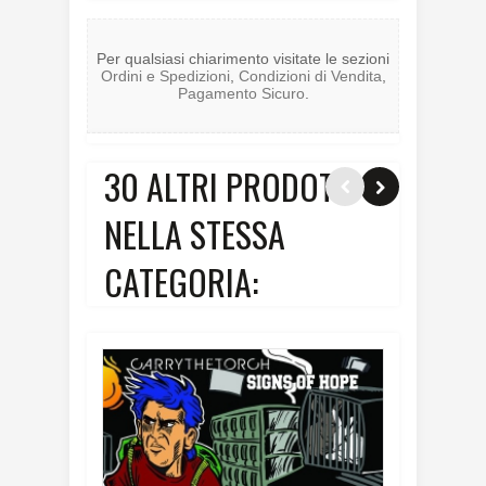
Per qualsiasi chiarimento visitate le sezioni
Ordini e Spedizioni
,
Condizioni di Vendita
,
Pagamento Sicuro
.
30 ALTRI PRODOTTI
NELLA STESSA
CATEGORIA: