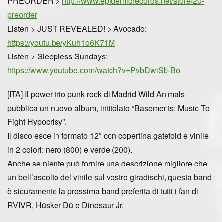
PREORDER >
http://www.epidemicrecords.net/store/20-
preorder
Listen > JUST REVEALED!
> Avocado:
https://youtu.be/yKuh1o6K71M
Listen
> Sleepless Sundays:
https://www.youtube.com/watch?v=PvbDwiSb-Bo
[ITA]
Il
power trio punk rock
di Madrid
Wild Animals
pubblica un nuovo album, intitolato “Basements: Music To
Fight Hypocrisy”.
Il disco esce in
formato 12″ con copertina gatefold e vinile
in 2 colori
: nero (800) e verde (200).
Anche se niente può fornire una descrizione migliore che
un bell’ascolto del vinile sul vostro giradischi, questa band
è sicuramente
la prossima band preferita di tutti i fan di
RVIVR, Hüsker Dü e Dinosaur Jr.