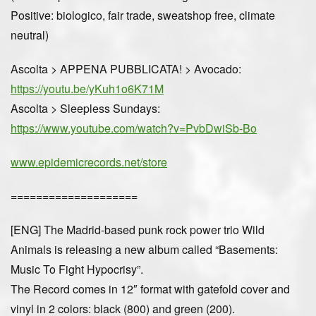
Positive: biologico, fair trade, sweatshop free, climate
neutral)
Ascolta > APPENA PUBBLICATA!
> Avocado:
https://youtu.be/yKuh1o6K71M
Ascolta
> Sleepless Sundays:
https://www.youtube.com/watch?v=PvbDwiSb-Bo
www.epidemicrecords.net/store
====================
[ENG]
The Madrid-based
punk rock power trio Wild
Animals
is releasing a new album called “Basements:
Music To Fight Hypocrisy”.
The Record comes in
12″ format with gatefold cover and
vinyl in 2 colors
: black (800) and green (200).