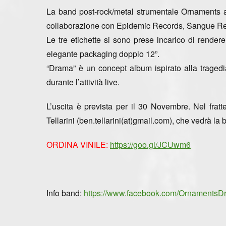
La band post-rock/metal strumentale
Ornaments
a
collaborazione con
Epidemic Records, Sangue Re
Le tre etichette si sono prese incarico di rendere
elegante packaging doppio 12”.
“Drama” è un concept album
ispirato alla traged
durante l’attività live.
L’uscita è prevista per il
30 Novembre
. Nel fra
Tellarini (ben.tellarini(at)gmail.com), che vedrà la ba
ORDINA VINILE:
https://goo.gl/JCUwm6
Info band:
https://www.facebook.com/OrnamentsD