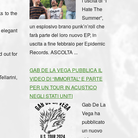
l’uscita di “I
Hate The
s to the
Summer”,
un esplosivo brano punk’n’roll che
 elegant
farà parte del loro nuovo EP, in
uscita a fine febbraio per Epidemic
Records. ASCOLTA ...
 out for
GAB DE LA VEGA PUBBLICA IL
larini,
VIDEO DI “IMMORTAL” E PARTE
PER UN TOUR IN ACUSTICO
NEGLI STATI UNITI
Gab De La
Vega ha
pubblicato
un nuovo