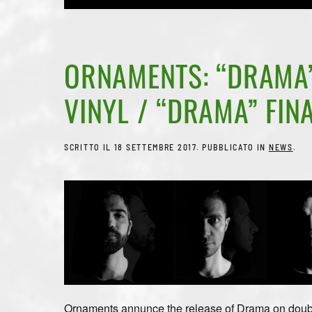
ORNAMENTS: “DRAMA”
VINYL / “DRAMA” FIN
SCRITTO IL
18 SETTEMBRE 2017
. PUBBLICATO IN
NEWS
.
Ornaments annunce the release of Drama on doubl