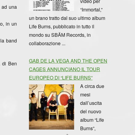
video per
e ad una
“Immortal,”
un brano tratto dal suo ultimo album
o, in un
Life Burns, pubblicato in tutto il
mondo su SBÄM Records, in
la band
collaborazione ...
GAB DE LA VEGA AND THE OPEN
a di Ben
CAGES ANNUNCIANO IL TOUR
EUROPEO DI “LIFE BURNS”
A circa due
mesi
dall’uscita
del nuovo
album “Life
Burns”,