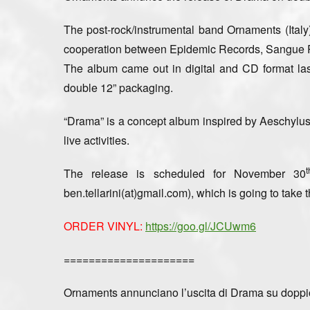
The post-rock/instrumental band
Ornaments
(Ital
cooperation between
Epidemic Records, Sangue 
The album came out in digital and CD format last
double 12” packaging.
“
Drama”
is a concept album inspired by Aeschylus
live activities.
t
The release is scheduled for
November 30
ben.tellarini(at)gmail.com), which is going to take t
ORDER VINYL:
https://goo.gl/JCUwm6
=====================
Ornaments annunciano l’uscita di Drama su doppio