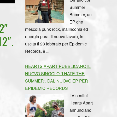
Summer
Bummer, un
EP che
2″
mescola punk rock, malinconia ed
2″.
energia pura. Il nuovo lavoro, in
uscita il 28 febbraio per Epidemic
Records, è ...
HEARTS APART PUBBLICANO IL
NUOVO SINGOLO “I HATE THE
SUMMER”, DAL NUOVO EP PER
EPIDEMIC RECORDS
I Vicentini
Hearts Apart
annunciano