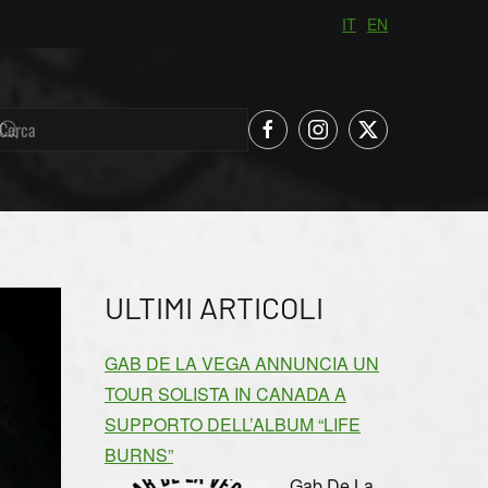
IT
EN
ULTIMI ARTICOLI
GAB DE LA VEGA ANNUNCIA UN
TOUR SOLISTA IN CANADA A
SUPPORTO DELL’ALBUM “LIFE
BURNS”
Gab De La