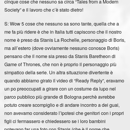
cinque cose che nessuno sa circa “Tales from a Modern
Society” e il lavoro che c’è stato dietro!
S: Wow 5 cose che nessuno sa sono tante, quella che a
me fa più ridere è che in Italia tutti capiscono che il nostro
nome è preso da Stanis La Rochelle, personaggio di Boris,
ma all’estero (dove ovviamente nessuno conosce Boris)
pensano che il nome sia preso da Stanis Baretheon di
Game of Thrones, che non è proprio il personaggio più
simpatico della serie. Un altra situazione divertente è
quando abbiamo girato il video di “Ready Reply”, eravamo
un po preoccupati a girare con un costume da lupo nel
parco pubblico più grande di Bologna perchè avrebbe
potuto creare scompiglio e di andare incontro a dei guai,
non avevamo considerato l’ipotesi che genitori con i propri
figli ci fermassero e chiedessero se i loro bambini
potevano far una foto con Stanis (che è il nome che