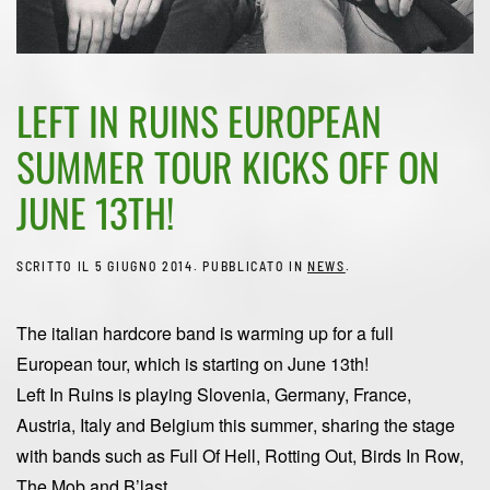
LEFT IN RUINS EUROPEAN
SUMMER TOUR KICKS OFF ON
JUNE 13TH!
SCRITTO IL
5 GIUGNO 2014
. PUBBLICATO IN
NEWS
.
The italian hardcore band is warming up for a full
European tour, which is starting on June 13th!
Left In Ruins is playing
Slovenia, Germany, France,
Austria, Italy and Belgium
this summer
,
sharing the stage
with bands such as Full Of Hell, Rotting Out, Birds In Row,
The Mob and B’last.