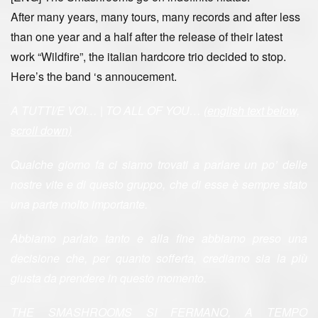
After many years, many tours, many records and after less
than one year and a half after the release of their latest
work “Wildfire”, the italian hardcore trio decided to stop.
Here’s the band ‘s annoucement.
A TUTTI/E VOI… | TO ALL OF YOU…
(english text below,
scroll down)
Qualche giorno fa ci siamo trovati a parlare un po’ delle
nostre vite e di questo gruppo, che di esse è sempre stato
una parte molto importante.
Abbiamo parlato tanto e alla fine abbiamo preso una
decisione che, per quanto sofferta, crediamo sia la più
giusta da prendere in questo momento.
THE SMASHROOMS SI FERMANO, A TEMPO