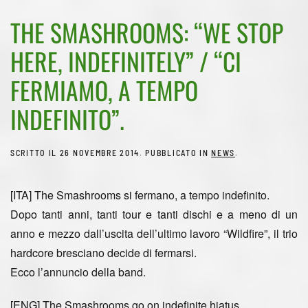
THE SMASHROOMS: “WE STOP
HERE, INDEFINITELY” / “CI
FERMIAMO, A TEMPO
INDEFINITO”.
SCRITTO IL
26 NOVEMBRE 2014
. PUBBLICATO IN
NEWS
.
[ITA]
The Smashrooms si fermano, a tempo indefinito.
Dopo tanti anni, tanti tour e tanti dischi e a meno di un
anno e mezzo dall’uscita dell’ultimo lavoro “Wildfire”, il trio
hardcore bresciano decide di fermarsi.
Ecco l’annuncio della band.
[ENG]
The Smashrooms go on indefinite hiatus.