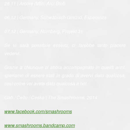
28.11 | Arcore (MB), Arci Blob
06.12 | Germany, Schwäbisch Gmünd, Esperanza
07.12 | Germany, Nürnberg, Projekt 31
Se vi sarà possibile esserci, ci farebbe tanto piacere
vedervi.
Grazie a chiunque ci abbia accompagnato in questi anni,
speriamo di essere stati in grado di avervi dato qualcosa,
così come voi avete dato qualcosa a noi.
Gab / Cello / Cesko | The Smashrooms, 2014
www.facebook.com/smashrooms
www.smashrooms.bandcamp.com