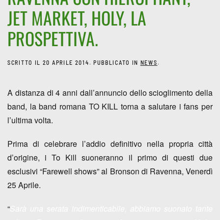
JET MARKET, HOLY, LA
PROSPETTIVA.
SCRITTO IL
20 APRILE 2014
. PUBBLICATO IN
NEWS
.
A distanza di 4 anni dall’annuncio dello scioglimento della
band,
la band romana TO KILL torna a salutare i fans per
l’ultima volta.
Prima di celebrare l’addio definitivo nella propria città
d’origine,
i To Kill suoneranno il primo di questi due
esclusivi “Farewell shows” al Bronson di Ravenna, Venerdì
25 Aprile
.
“
Sarà una serata indimenticabile, abbiamo suonato tante