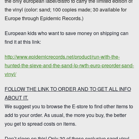
the only european label/distro to carry the limited edition of
the vinyl (color: sand; 100 copies made; 30 available for
Europe through Epidemic Records.)
European kids who want to
save money on shipping
can
find it at this link:
http://www.epidemicrecords.net/product/run-with-the-
hunted-the-sieve-and-the-sand-lp-rwth-euro-preorder-sand-
vinyl/
FOLLOW THE LINK TO ORDER AND TO GET ALL INFO
ABOUT IT.
We suggest you to browse the E-store to find other items to
add to your order. As usual, the more you buy, the better
you get to spread costs on items.
Don’t sleep on this!
Only 30 of these exclusive sand vinyl