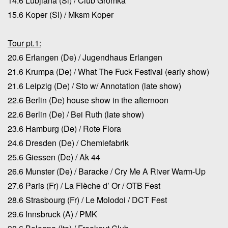
14.6 Lubjiana (Sl) / Club Gromka
15.6 Koper (Sl) / Mksm Koper
Tour pt.1:
20.6 Erlangen (De) / Jugendhaus Erlangen
21.6 Krumpa (De) / What The Fuck Festival (early show)
21.6 Leipzig (De) / Sto w/ Annotation (late show)
22.6 Berlin (De) house show in the afternoon
22.6 Berlin (De) / Bei Ruth (late show)
23.6 Hamburg (De) / Rote Flora
24.6 Dresden (De) / Chemiefabrik
25.6 Giessen (De) / Ak 44
26.6 Munster (De) / Baracke / Cry Me A River Warm-Up
27.6 Paris (Fr) / La Flèche d’ Or / OTB Fest
28.6 Strasbourg (Fr) / Le Molodoi / DCT Fest
29.6 Innsbruck (A) / PMK