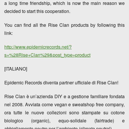
a
long time friendship
, which is now the main reason we
decided to start this cooperation.
You can find all the Rise Clan products by
following this
link
:
http://www.epidemicrecords.net/?
s=%28Rise+Clan%29&post_type=product
[ITALIANO]
Epidemic Records diventa partner ufficiale di
Rise Clan
!
Rise Clan è un’azienda DIY e a gestione familiare fondata
nel 2008. Avviata come
vegan
e
sweatshop free
company,
ora tutte le nuove collezioni sono stampate su cotone
biologico
(organic),
equo-solidale
(fairtrade) e
abbigliamento
neutro per l’ambiente
(climate neutral).