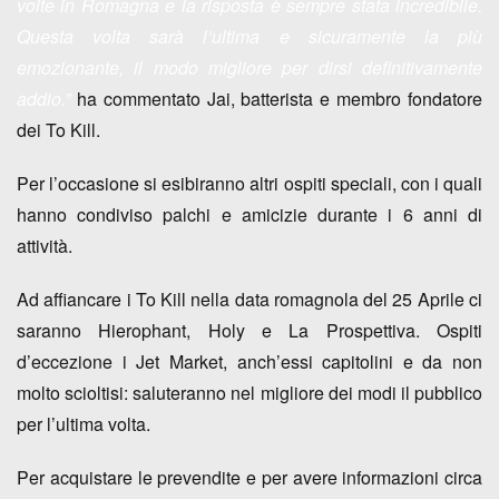
volte in Romagna e la risposta è sempre stata incredibile.
Questa volta sarà l’ultima e sicuramente la più
emozionante, il modo migliore per dirsi definitivamente
addio.”
ha commentato Jai, batterista e membro fondatore
dei To Kill.
Per l’occasione si esibiranno altri ospiti speciali, con i quali
hanno condiviso palchi e amicizie durante i 6 anni di
attività.
Ad affiancare i To Kill
nella data romagnola del 25 Aprile
ci
saranno
Hierophant, Holy e La Prospettiva. Ospiti
d’eccezione i Jet Market, anch’essi capitolini e da non
molto scioltisi
: saluteranno nel migliore dei modi il pubblico
per l’ultima volta.
Per acquistare le prevendite
e per avere
informazioni circa