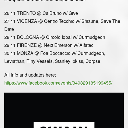
26.11 TRENTO @ Cs Bruno w/ Give
27.11 VICENZA @ Centro Tecchio w/ Shizune, Save The
Date
28.11 BOLOGNA @ Circolo Iqbal w/ Curmudgeon
29.11 FIRENZE @ Next Emerson w/ Alfatec
30.11 MONZA @ Foa Boccaccio w/ Curmudgeon,
Leviathan, Tiny Vessels, Stanley Ipkiss, Corpse
All info and updates here:
https://www.facebook.com/events/349829185199455/